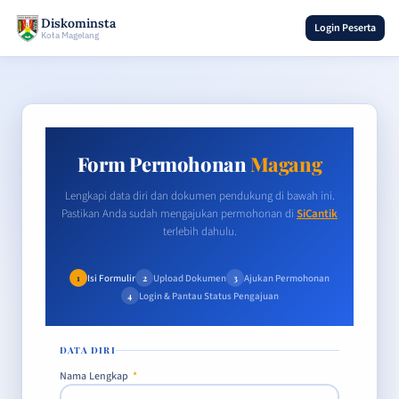
Diskominsta
Login Peserta
Kota Magelang
Form Permohonan
Magang
Lengkapi data diri dan dokumen pendukung di bawah ini.
Pastikan Anda sudah mengajukan permohonan di
SiCantik
terlebih dahulu.
Isi Formulir
Upload Dokumen
Ajukan Permohonan
1
2
3
Login & Pantau Status Pengajuan
4
DATA DIRI
Nama Lengkap
*