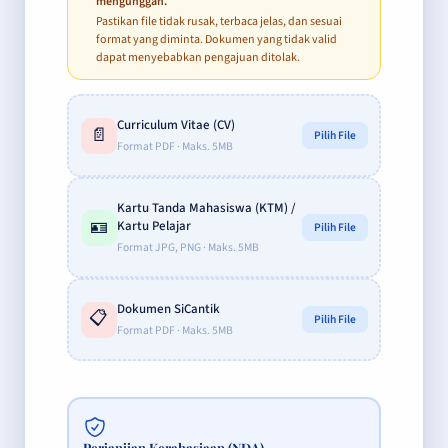
mengunggah.
Pastikan file tidak rusak, terbaca jelas, dan sesuai
format yang diminta. Dokumen yang tidak valid
dapat menyebabkan pengajuan ditolak.
Curriculum Vitae (CV)
📄
Pilih File
Format PDF · Maks. 5MB
Kartu Tanda Mahasiswa (KTM) /
🪪
Kartu Pelajar
Pilih File
Format JPG, PNG · Maks. 5MB
Dokumen SiCantik
📋
Pilih File
Format PDF · Maks. 5MB
Perjanjian Kerahasiaan (NDA)