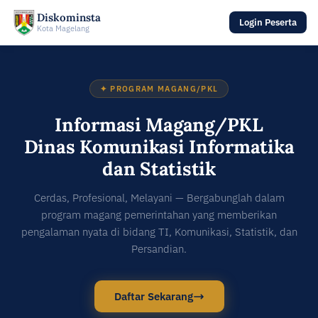
Diskominsta
Login Peserta
Kota Magelang
✦ PROGRAM MAGANG/PKL
Informasi Magang/PKL
Dinas Komunikasi Informatika
dan Statistik
Cerdas, Profesional, Melayani — Bergabunglah dalam
program magang pemerintahan yang memberikan
pengalaman nyata di bidang TI, Komunikasi, Statistik, dan
Persandian.
Daftar Sekarang