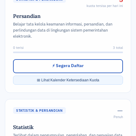
kuota tersisa per hari ini
Persandian
Belajar tata kelola keamanan informasi, persandian, dan
perlindungan data di lingkungan sistem pemerintahan
elektronik.
0 terisi
3 total
⚡ Segera Daftar
📅 Lihat Kalender Ketersediaan Kuota
—
STATISTIK & PERSANDIAN
Penuh
Statistik
Terlibat dalam pengumpulan, pengolahan, dan penyajian data