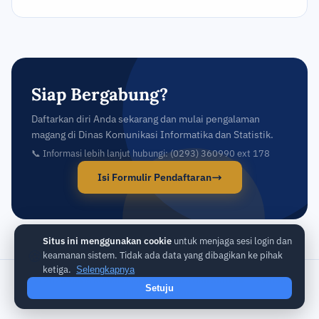
Siap Bergabung?
Daftarkan diri Anda sekarang dan mulai pengalaman
magang di Dinas Komunikasi Informatika dan Statistik.
📞 Informasi lebih lanjut hubungi: (0293) 360990 ext 178
Isi Formulir Pendaftaran
Situs ini menggunakan cookie
untuk menjaga sesi login dan
🍪
keamanan sistem. Tidak ada data yang dibagikan ke pihak
ketiga.
Selengkapnya
© 2026 Dinas Komunikasi Informatika dan Statistik — Sistem
Setuju
Informasi Magang
Kebijakan Privasi